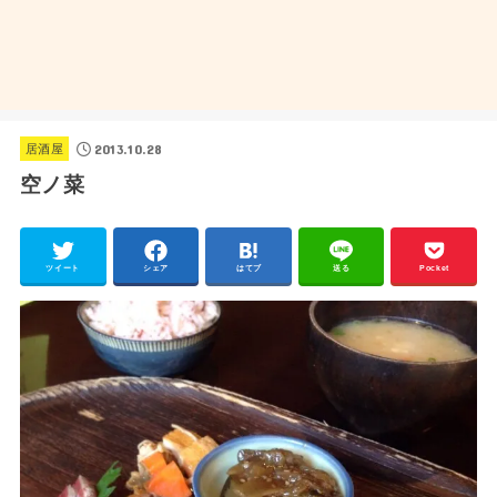
2013.10.28
居酒屋
空ノ菜
ツイート
シェア
はてブ
送る
Pocket