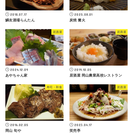
2018.07.17
2025.08.01
鱗友酒場らんたん
炭焼 篝火
居酒屋
居酒屋
2024.12.09
2019.10.05
あやちゃん家
居酒屋 岡山農業高校レストラン
寿司・和食
居酒屋
2016.02.05
2023.04.17
岡山 旬や
笑売亭