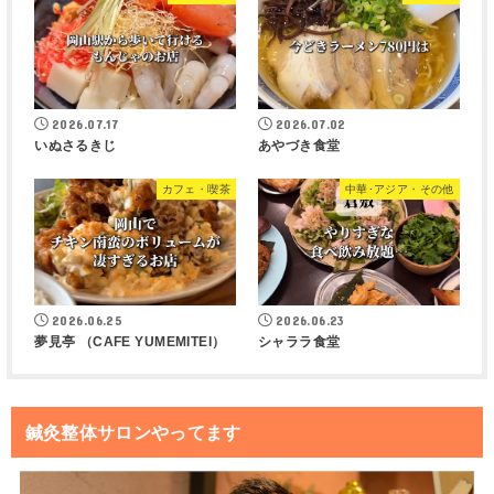
2026.07.17
2026.07.02
いぬさるきじ
あやづき食堂
カフェ・喫茶
中華･アジア・その他
2026.06.25
2026.06.23
夢見亭 （CAFE YUMEMITEI）
シャララ食堂
鍼灸整体サロンやってます