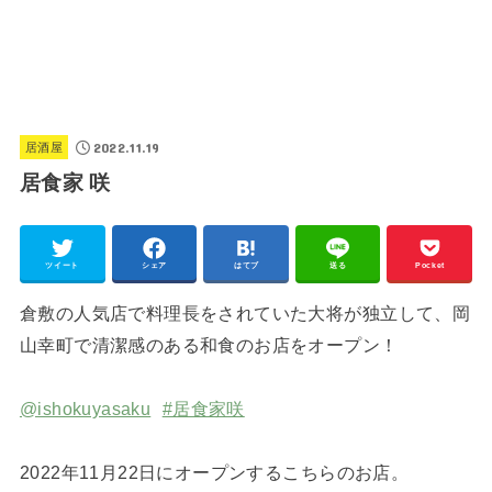
2022.11.19
居酒屋
居食家 咲
ツイート
シェア
はてブ
送る
Pocket
倉敷の人気店で料理長をされていた大将が独立して、岡
山幸町で清潔感のある和食のお店をオープン！
@ishokuyasaku
#居食家咲
2022年11月22日にオープンするこちらのお店。