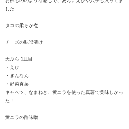
お椀もののような感じで、あんにえびや穴子も入ってま
した
タコの柔らか煮
チーズの味噌漬け
天ぷら 1皿目
・えび
・ぎんなん
・野菜真薯
キャベツ、なまねぎ、黄ニラを使った真薯で美味しかっ
た！
黄ニラの酢味噌