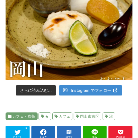
さらに読み込む...
Instagram でフォロー
カフェ・喫茶
★
カフェ
岡山市東区
沼
1
ツイート
シェア
はてブ
送る
Pocket