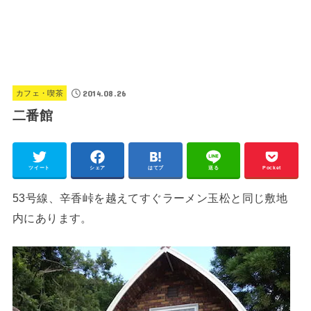
2014.08.26
カフェ・喫茶
二番館
ツイート
シェア
はてブ
送る
Pocket
53号線、辛香峠を越えてすぐラーメン玉松と同じ敷地
内にあります。