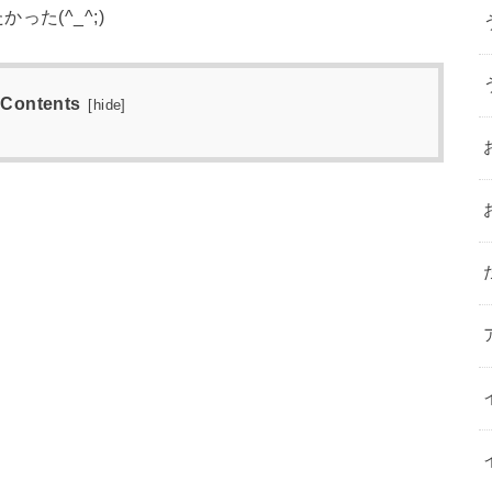
た(^_^;)
Contents
[
hide
]