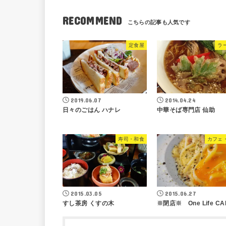
RECOMMEND
定食屋
ラ
2019.06.07
2014.04.24
日々のごはん ハナレ
中華そば専門店 仙助
寿司・和食
カフェ
2015.03.05
2015.06.27
すし茶房 くすの木
※閉店※ One Life CA