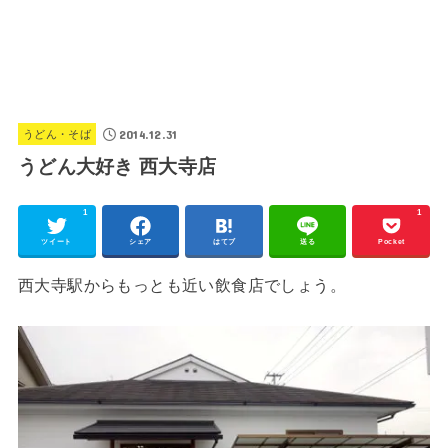
2014.12.31
うどん・そば
うどん大好き 西大寺店
1
1
ツイート
シェア
はてブ
送る
Pocket
西大寺駅からもっとも近い飲食店でしょう。