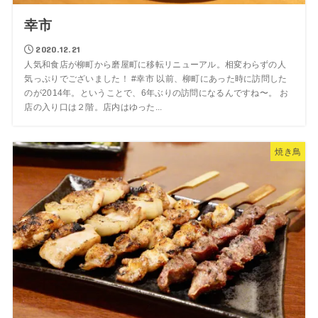
幸市
2020.12.21
人気和食店が柳町から磨屋町に移転リニューアル。相変わらずの人
気っぷりでございました！ #幸市 以前、柳町にあった時に訪問した
のが2014年。ということで、6年ぶりの訪問になるんですね〜。 お
店の入り口は２階。店内はゆった...
焼き鳥