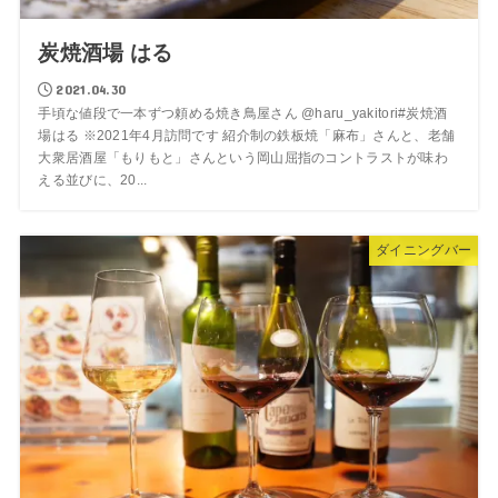
炭焼酒場 はる
2021.04.30
手頃な値段で一本ずつ頼める焼き鳥屋さん @haru_yakitori#炭焼酒
場はる ※2021年4月訪問です 紹介制の鉄板焼「麻布」さんと、老舗
大衆居酒屋「もりもと」さんという岡山屈指のコントラストが味わ
える並びに、20...
ダイニングバー