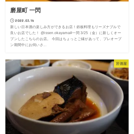
磨屋町 一閃
2022.03.16
新しい日本酒の楽しみ方ができるお店！鉄板料理もリーズナブルで
良いお店でした！ @issen.okayama#一閃 3/25（金）に新しくオー
プンしたこちらのお店。 今回はちょっとご縁があって、プレオープ
ン期間中にお伺いさ...
居酒屋