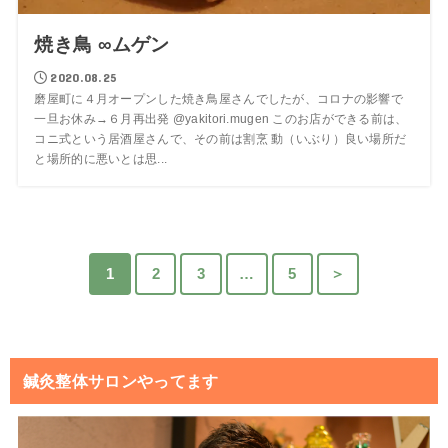
焼き鳥 ∞ムゲン
2020.08.25
磨屋町に４月オープンした焼き鳥屋さんでしたが、コロナの影響で
一旦お休み→６月再出発 @yakitori.mugen このお店ができる前は、
コニ式という居酒屋さんで、その前は割烹 動（いぶり）良い場所だ
と場所的に悪いとは思...
1
2
3
…
5
＞
鍼灸整体サロンやってます