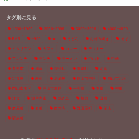
タグ別に見る
1000~1999
2000~2999
3000~3999
4000~4999
BAR
~999
★
うどん
お好み焼き
そば
イタリアン
カフェ
カレー
ディナー
フレンチ
ランチ
ラーメン
中山下
中華
倉敷市
和食
喫茶店
奉還町
定食
定食屋
寿司
居酒屋
岡山市中区
岡山市北区
岡山市南区
岡山市東区
平和町
本町
柳町
洋食
瀬戸内市
焼き鳥
焼肉
田町
磨屋町
表町
西大寺
野田屋町
閉店
駅前町