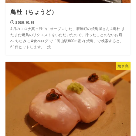
鳥杜（ちょうど）
2020.10.18
4月のコロナ真っ只中にオープンした、磨屋町の焼鳥屋さん #鳥杜 ま
たまた焼鳥のリクエストをいただいたので、行ったことのないお店
へ ちなみに #食べログ で「岡山駅800m圏内 焼鳥」で検索すると、
61件ヒットします。 焼...
焼き鳥