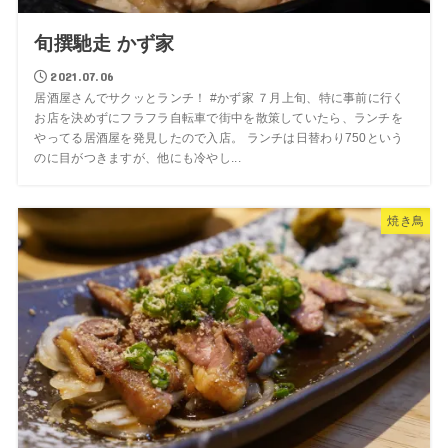
旬撰馳走 かず家
2021.07.06
居酒屋さんでサクッとランチ！ #かず家 ７月上旬、特に事前に行く
お店を決めずにフラフラ自転車で街中を散策していたら、ランチを
やってる居酒屋を発見したので入店。 ランチは日替わり750という
のに目がつきますが、他にも冷やし...
焼き鳥