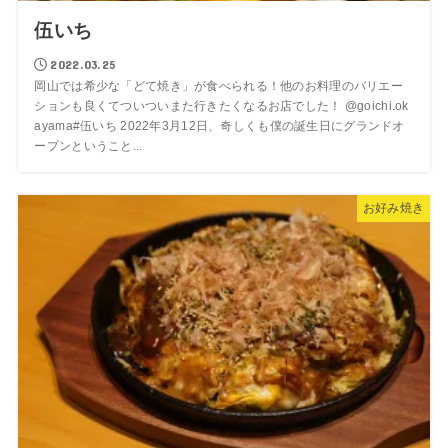
伍いち
2022.03.25
岡山では希少な「どて焼き」が食べられる！他のお料理のバリエー
ションも良くてついついまた行きたくなるお店でした！ @goichi.ok
ayama#伍いち 2022年3月12日、奇しくも僕の誕生日にグランドオ
ープンということ...
お好み焼き