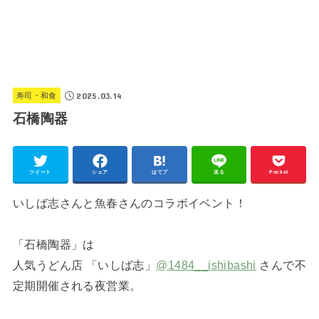
2025.03.14
寿司・和食
石橋陶器
ツイート
シェア
はてブ
送る
Pocket
いしば志さんと魚春さんのコラボイベント！
「石橋陶器」は
人気うどん店 「いしば志」
@1484__ishibashi
さんで不
定期開催される夜営業。