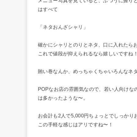
メニュー写真を見ていると、ふつうに握り
はすべて
「ネタおんざシャリ」
確かにシャリとのりとネタ、口に入れたら
これで値段が抑えられるなら嬉しいですね
賄い巻なんか、めっちゃくちゃいろんなネタ
POPなお店の雰囲気なので、若い人向けな
は多かったような〜。
お会計も2人で5,000円ちょっとでしっか
この手軽な感じはアリですね〜！