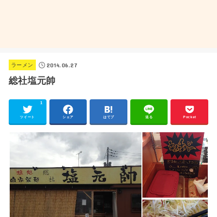
2014.06.27
ラーメン
総社塩元帥
1
ツイート
シェア
はてブ
送る
Pocket