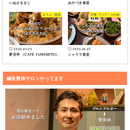
いぬさるきじ
あやづき食堂
カフェ・喫茶
中華･アジア・その他
2026.06.25
2026.06.23
夢見亭 （CAFE YUMEMITEI）
シャララ食堂
鍼灸整体サロンやってます