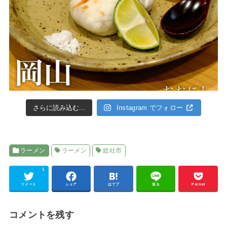
さらに読み込む...
Instagram でフォロー
ラーメン
ラーメン
総社市
1
ツイート
シェア
はてブ
送る
Pocket
コメントを残す