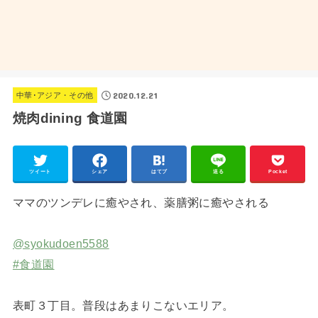
2020.12.21
中華･アジア・その他
焼肉dining 食道園
ツイート
シェア
はてブ
送る
Pocket
ママのツンデレに癒やされ、薬膳粥に癒やされる
@syokudoen5588
#食道園
表町３丁目。普段はあまりこないエリア。