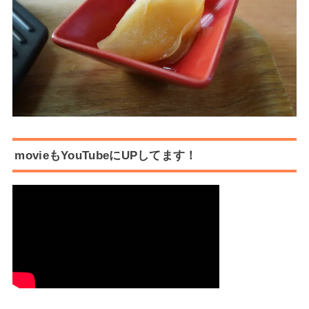
movieもYouTubeにUPしてます！