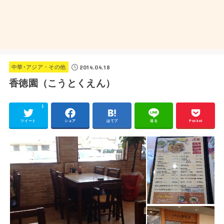
2014.04.18
中華･アジア・その他
香徳園（こうとくえん）
1
ツイート
シェア
はてブ
送る
Pocket