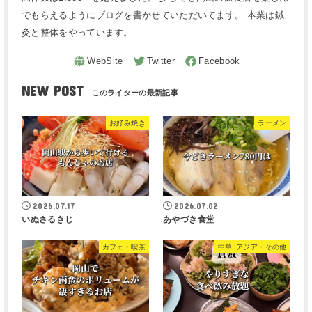
でもらえるようにブログを書かせていただいてます。 本業は鍼
灸と整体をやっています。
NEW POST
お好み焼き
ラーメン
2026.07.17
2026.07.02
いぬさるきじ
あやづき食堂
カフェ・喫茶
中華･アジア・その他