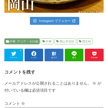
Instagram でフォロー
中華･アジア・その他
中華
岡山市北区
西古松
1
ツイート
シェア
はてブ
送る
Pocket
コメントを残す
メールアドレスが公開されることはありません。
※
が
付いている欄は必須項目です
コメント
※