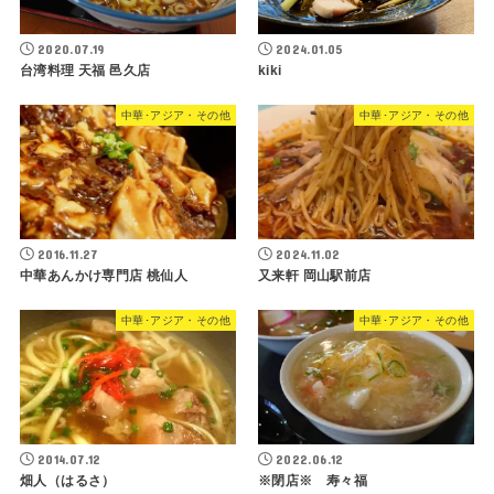
2020.07.19
2024.01.05
台湾料理 天福 邑久店
kiki
中華･アジア・その他
中華･アジア・その他
2016.11.27
2024.11.02
中華あんかけ専門店 桃仙人
又来軒 岡山駅前店
中華･アジア・その他
中華･アジア・その他
2014.07.12
2022.06.12
畑人（はるさ）
※閉店※ 寿々福