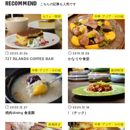
RECOMMEND
カフェ・喫茶
中華･アジア・その他
2025.01.06
2019.10.08
727 ISLANDS COFFEE BAR
かなりや食堂
中華･アジア・その他
創作料理
2020.12.21
2024.12.18
焼肉dining 食道園
! （チック）
鉄板焼き
中華･アジア・その他