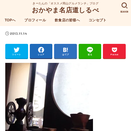
きーたんの「オススメ岡山グルメランチ」ブログ
おかやま名店道しるべ
SEARCH
TOPへ
プロフィール
飲食店の皆様へ
コンセプト
2013.11.14
ツイート
シェア
はてブ
送る
Pocket