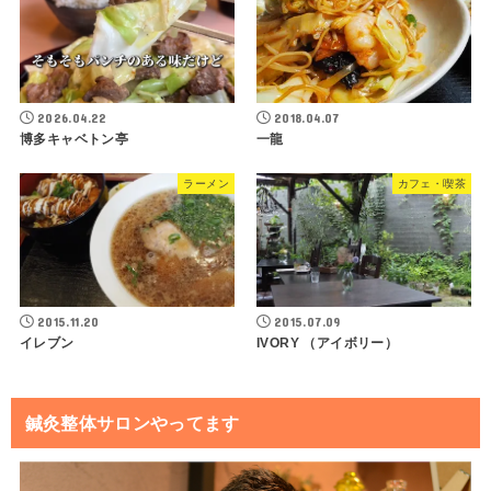
2026.04.22
2018.04.07
博多キャベトン亭
一龍
ラーメン
カフェ・喫茶
2015.11.20
2015.07.09
イレブン
IVORY （アイボリー）
鍼灸整体サロンやってます