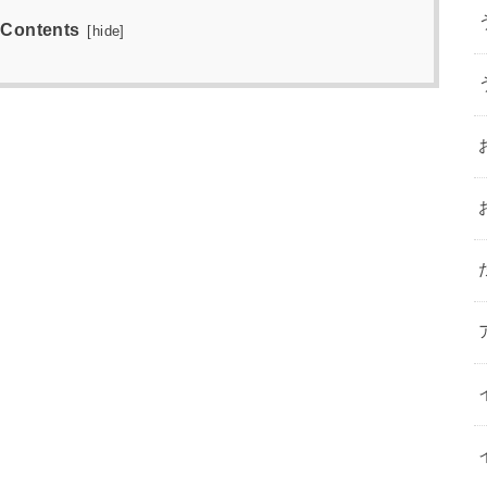
Contents
[
hide
]