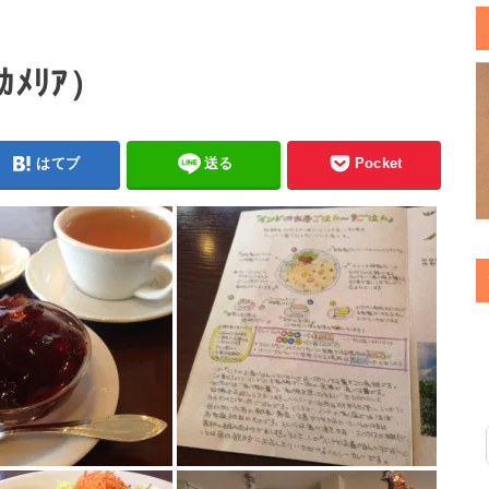
（ｶﾒﾘｱ）
はてブ
送る
Pocket