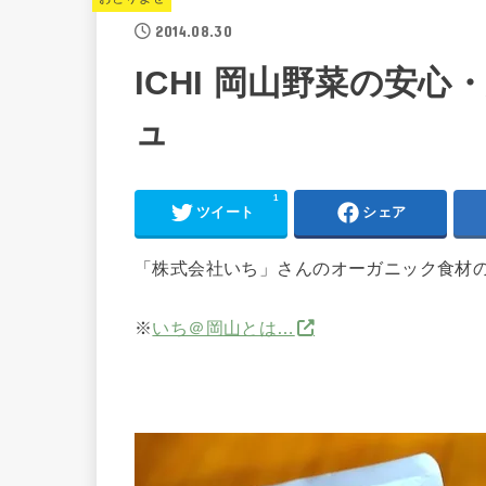
2014.08.30
ICHI 岡山野菜の安
ュ
1
ツイート
シェア
「株式会社いち」さんのオーガニック食材
※
いち＠岡山とは…