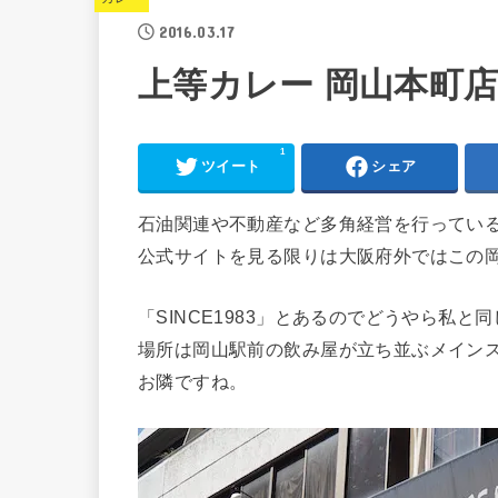
2016.03.17
上等カレー 岡山本町
1
ツイート
シェア
石油関連や不動産など多角経営を行ってい
公式サイトを見る限りは大阪府外ではこの
「SINCE1983」とあるのでどうやら私と
場所は岡山駅前の飲み屋が立ち並ぶメインスト
お隣ですね。