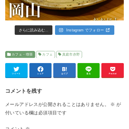
さらに読み込む...
Instagram でフォロー
カフェ・喫茶
カフェ
真庭市赤野
ツイート
シェア
はてブ
送る
Pocket
コメントを残す
メールアドレスが公開されることはありません。
※
が
付いている欄は必須項目です
コメント
※