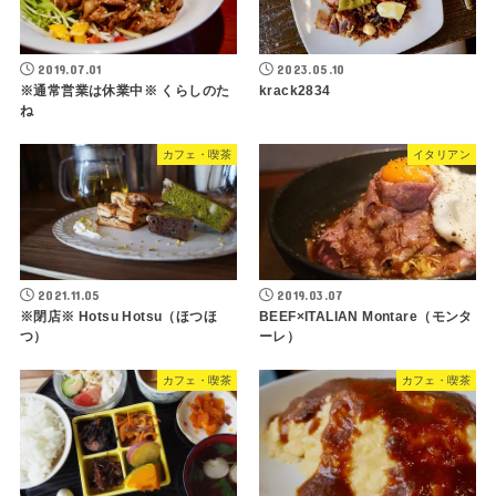
2019.07.01
2023.05.10
※通常営業は休業中※ くらしのた
krack2834
ね
カフェ・喫茶
イタリアン
2021.11.05
2019.03.07
※閉店※ Hotsu Hotsu（ほつほ
BEEF×ITALIAN Montare（モンタ
つ）
ーレ）
カフェ・喫茶
カフェ・喫茶