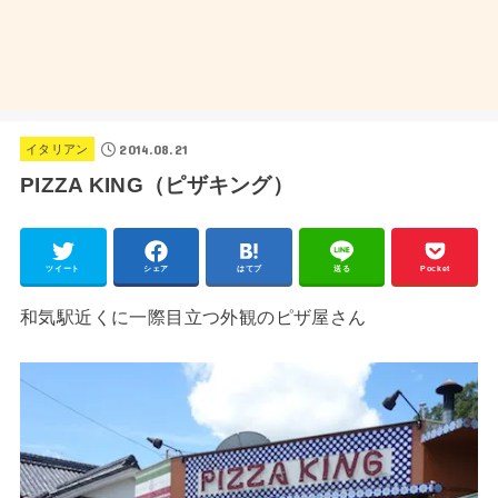
2014.08.21
イタリアン
PIZZA KING（ピザキング）
ツイート
シェア
はてブ
送る
Pocket
和気駅近くに一際目立つ外観のピザ屋さん