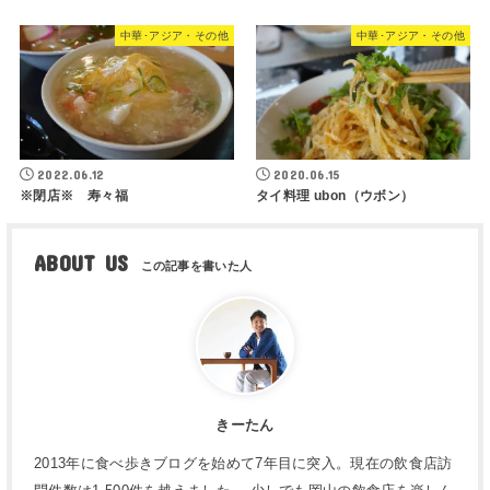
中華･アジア・その他
中華･アジア・その他
2022.06.12
2020.06.15
※閉店※ 寿々福
タイ料理 ubon（ウボン）
ABOUT US
きーたん
2013年に食べ歩きブログを始めて7年目に突入。現在の飲食店訪