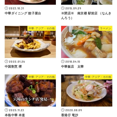
2023.10.31
2015.09.29
中華ダイニング 餃子屋台
※閉店※ 南京楼 駅前店 （なんき
んろう）
中華･アジア・その他
ラーメン
2022.01.26
2018.04.15
中国割烹 禪
中華飯店 太華
中華･アジア・その他
中華･アジア・その他
2025.11.23
2020.08.09
本格中華 本道
香港仔 竜沙