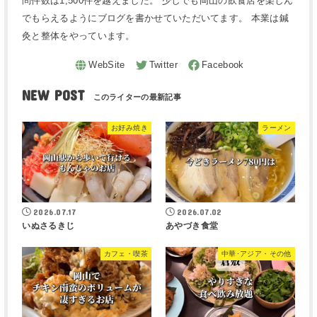
問件数は1,500件を越えました。 少しでも岡山の飲食店を楽しん
でもらえるようにブログを書かせていただいてます。 本業は鍼
灸と整体をやっています。
NEW POST
お好み焼き
ラーメン
2026.07.17
2026.07.02
いぬさるきじ
あやづき食堂
カフェ・喫茶
中華･アジア・その他