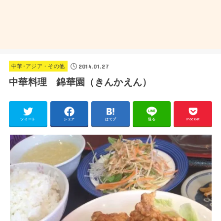
2014.01.27
中華･アジア・その他
中華料理 錦華園（きんかえん）
ツイート
シェア
はてブ
送る
Pocket