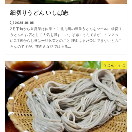
細切りうどん いしば志
2025.01.05
2月下旬から昼営業は休業？？ 北九州の豊前うどんをツールに細切り
うどんのお店として人気を博す「いしば志」さんですが、インスタ
に2月末からお昼は一旦休業とのこと 理由はまだ公にできないとのこ
ろなのですが、前向きな話ではある...
うどん・そば