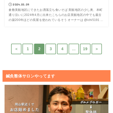
2024.05.09
倉敷美観地区にできたお洒落立ち食いそば 美観地区の少し奥、本町
通り沿いに2024年4月に出来たこちらのお店美観地区の中でも最古
の築200年ほどの長屋を使われているそう オーナーは @ichi5191 ...
＜
1
2
3
4
…
19
＞
鍼灸整体サロンやってます