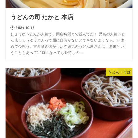
うどんの司 たかと 本店
2024.10.18
しょうゆうどんが人気で、閉店時間まで並んでた！ 児島の人気うど
ん店しょうゆうどんって麺に自信がないとできないようなぁ、と改
めて今思う。古き良き懐かしい雰囲気のうどん屋さんは、週末とい
うこともあって14時になっても外待ちの...
うどん・そば