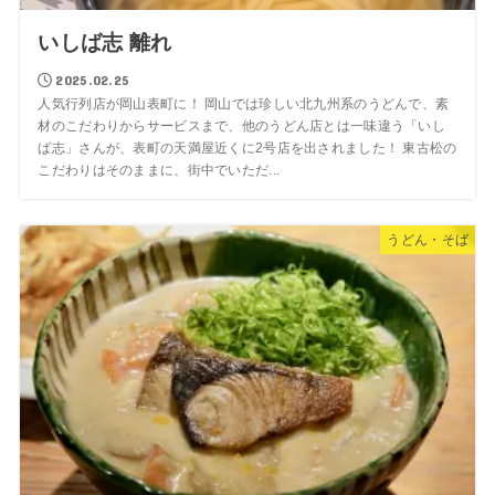
いしば志 離れ
2025.02.25
人気行列店が岡山表町に！ 岡山では珍しい北九州系のうどんで、素
材のこだわりからサービスまで、他のうどん店とは一味違う「いし
ば志」さんが、表町の天満屋近くに2号店を出されました！ 東古松の
こだわりはそのままに、街中でいただ...
うどん・そば