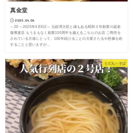
真金堂
2025.04.06
～20 ～2025年4月6日～ 元総理大臣と縁もある昭和３年創業の超老
舗蕎麦店 もうまもなく創業100周年を越えるこちらのお店 ご商売を
されている方達にとって、100年続けることの大変さたるや想像を絶
することと思いますが...
うどん・そば