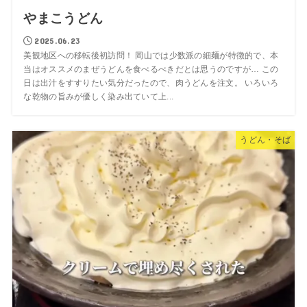
やまこうどん
2025.06.23
美観地区への移転後初訪問！ 岡山では少数派の細麺が特徴的で、本
当はオススメのまぜうどんを食べるべきだとは思うのですが… この
日は出汁をすすりたい気分だったので、肉うどんを注文。 いろいろ
な乾物の旨みが優しく染み出ていて上...
うどん・そば