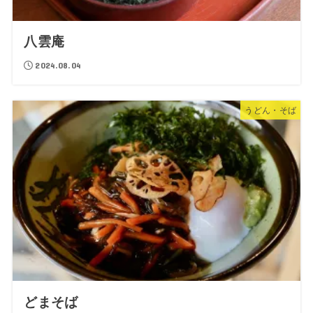
八雲庵
2024.08.04
うどん・そば
どまそば