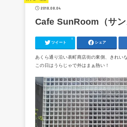
2018.08.04
Cafe SunRoom（
1
ツイート
シェア
あくら通り沿い表町商店街の東側、きれい
この日はうらじゃで外はまぁ熱い！