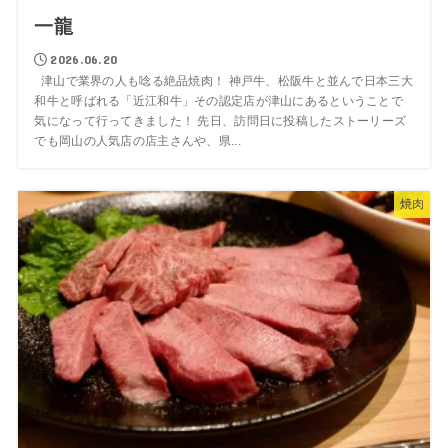
一龍
2026.06.20
津山で業界の人も唸る絶品焼肉！ 神戸牛、松阪牛と並んで日本三大
和牛と呼ばれる「近江和牛」その認定店が津山にあるということで
気になって行ってきました！ 先日、訪問日に投稿したストーリーズ
でも岡山の人気店の店主さんや、県...
焼肉