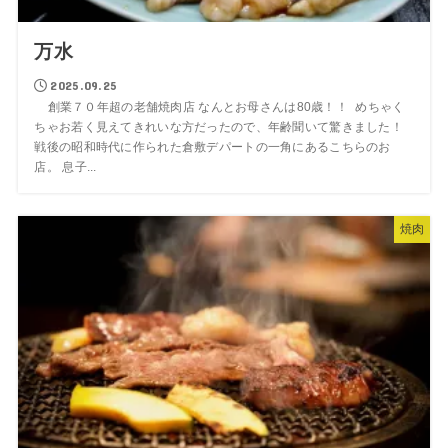
万水
2025.09.25
創業７０年超の老舗焼肉店 なんとお母さんは80歳！！ めちゃく
ちゃお若く見えてきれいな方だったので、年齢聞いて驚きました！
戦後の昭和時代に作られた倉敷デパートの一角にあるこちらのお
店。 息子...
焼肉