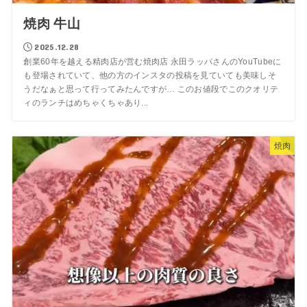
焼肉 牛山
2025.12.28
創業60年を越える精肉店が営む焼肉店 永田ラッパさんのYouTubeに
も登場されていて、他の方のインスタの投稿を見ていても美味しそ
うだなぁと思って行ってみたんですが… このお値段でこのクオリテ
ィのランチはめちゃくちゃあり...
焼肉