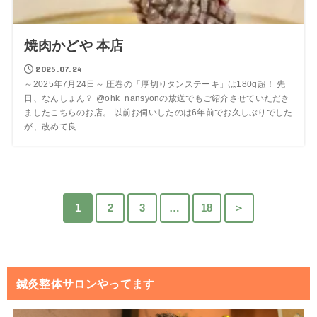
焼肉かどや 本店
2025.07.24
～2025年7月24日～ 圧巻の「厚切りタンステーキ」は180g超！ 先
日、なんしょん？ @ohk_nansyonの放送でもご紹介させていただき
ましたこちらのお店。 以前お伺いしたのは6年前でお久しぶりでした
が、改めて良...
1
2
3
…
18
＞
鍼灸整体サロンやってます