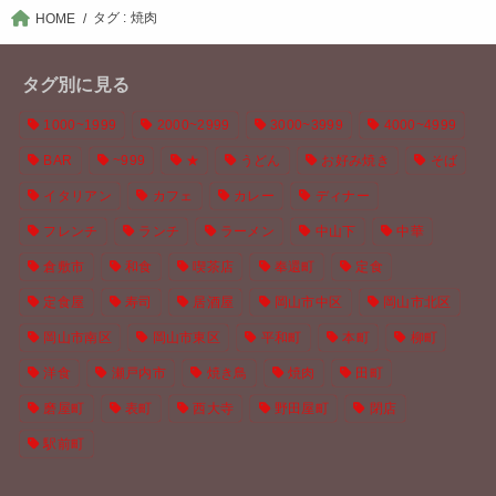
タグ : 焼肉
HOME
タグ別に見る
1000~1999
2000~2999
3000~3999
4000~4999
BAR
~999
★
うどん
お好み焼き
そば
イタリアン
カフェ
カレー
ディナー
フレンチ
ランチ
ラーメン
中山下
中華
倉敷市
和食
喫茶店
奉還町
定食
定食屋
寿司
居酒屋
岡山市中区
岡山市北区
岡山市南区
岡山市東区
平和町
本町
柳町
洋食
瀬戸内市
焼き鳥
焼肉
田町
磨屋町
表町
西大寺
野田屋町
閉店
駅前町