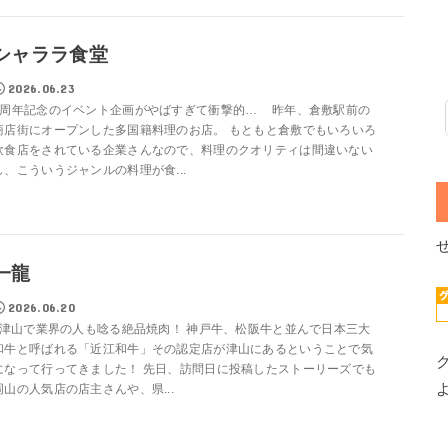
シャララ食堂
2026.06.23
1周年記念のイベント企画がやばすぎて衝撃的… 昨年、倉敷駅前の
商店街にオープンした多国籍料理のお店。 もともと倉敷でもいろいろ
飲食店をされている企業さんなので、料理のクオリティは間違いない
し、こういうジャンルの料理が食...
一龍
2026.06.20
津山で業界の人も唸る絶品焼肉！ 神戸牛、松阪牛と並んで日本三大
和牛と呼ばれる「近江和牛」その認定店が津山にあるということで気
になって行ってきました！ 先日、訪問日に投稿したストーリーズでも
岡山の人気店の店主さんや、県...