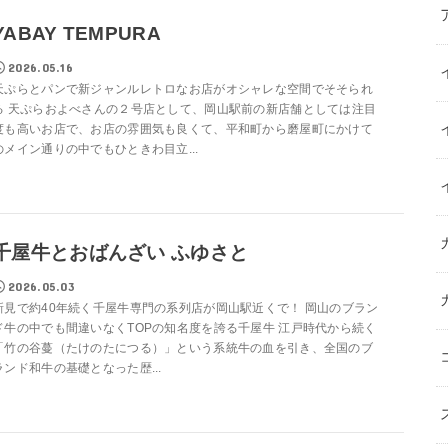
YABAY TEMPURA
2026.05.16
天ぷらとパンで新ジャンルレトロなお店がオシャレな空間でそそられ
る 天ぷらおよべさんの２号店として、岡山駅前の新店舗としては注目
度も高いお店で、お店の雰囲気も良くて、平和町から磨屋町にかけて
のメイン通りの中でもひときわ目立...
千屋牛とおばんざい ふゆさと
2026.05.03
新見で約40年続く千屋牛専門の系列店が岡山駅近くで！ 岡山のブラン
ド牛の中でも間違いなくTOPの知名度を誇る千屋牛 江戸時代から続く
「竹の谷蔓（たけのたにつる）」という系統牛の血を引き、全国のブ
ランド和牛の基礎となった歴...