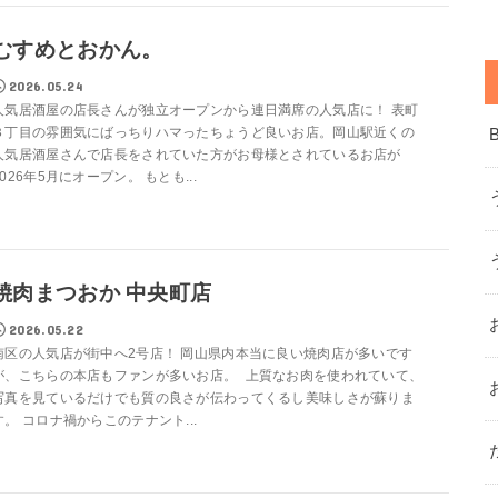
むすめとおかん。
2026.05.24
人気居酒屋の店長さんが独立オープンから連日満席の人気店に！ 表町
３丁目の雰囲気にばっちりハマったちょうど良いお店。岡山駅近くの
人気居酒屋さんで店長をされていた方がお母様とされているお店が
2026年5月にオープン。 もとも...
焼肉まつおか 中央町店
2026.05.22
南区の人気店が街中へ2号店！ 岡山県内本当に良い焼肉店が多いです
が、こちらの本店もファンが多いお店。 上質なお肉を使われていて、
写真を見ているだけでも質の良さが伝わってくるし美味しさが蘇りま
す。 コロナ禍からこのテナント...