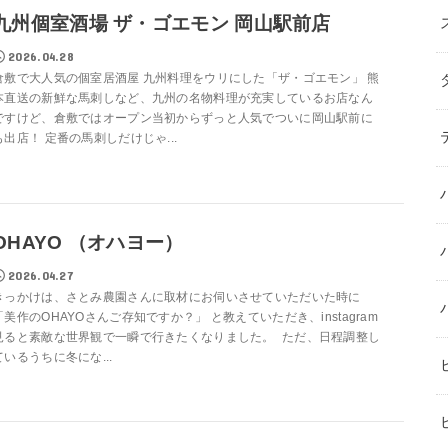
九州個室酒場 ザ・ゴエモン 岡山駅前店
2026.04.28
倉敷で大人気の個室居酒屋 九州料理をウリにした「ザ・ゴエモン」 熊
本直送の新鮮な馬刺しなど、九州の名物料理が充実しているお店なん
ですけど、倉敷ではオープン当初からずっと人気でついに岡山駅前に
も出店！ 定番の馬刺しだけじゃ...
OHAYO （オハヨー）
2026.04.27
きっかけは、さとみ農園さんに取材にお伺いさせていただいた時に
「美作のOHAYOさんご存知ですか？」 と教えていただき、instagram
見ると素敵な世界観で一瞬で行きたくなりました。 ただ、日程調整し
ているうちに冬にな...