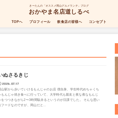
きーたんの「オススメ岡山グルメランチ」ブログ
おかやま名店道しるべ
TOPへ
プロフィール
飲食店の皆様へ
コンセプト
いぬさるきじ
2026.07.17
岡山駅から歩いていけるもんじゃのお店 僕自身、学生時代めちゃくち
ゃもんじゃ焼き食べに行っていて、大学時代も親友と夜な夜なもんじ
ゃをつつきながら2〜3時間駄弁るというのが日課でした。 そんな思い
出フードなのですが、岡山だと...