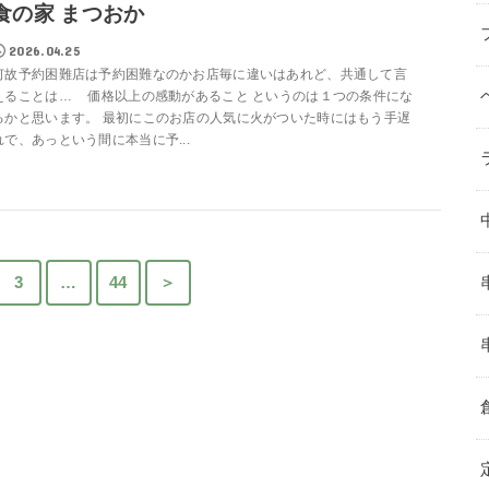
食の家 まつおか
2026.04.25
何故予約困難店は予約困難なのかお店毎に違いはあれど、共通して言
えることは… 価格以上の感動があること というのは１つの条件にな
るかと思います。 最初にこのお店の人気に火がついた時にはもう手遅
れで、あっという間に本当に予...
3
…
44
＞