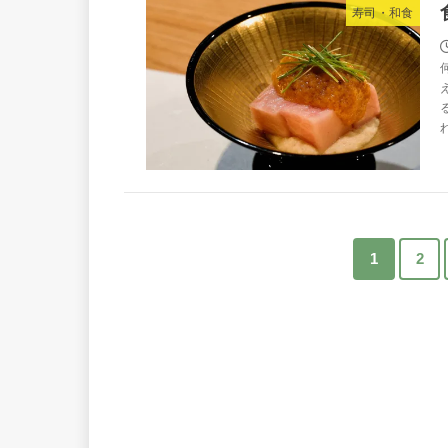
寿司・和食
1
2