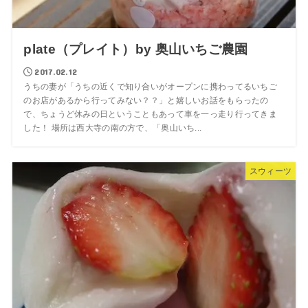
plate（プレイト）by 奥山いちご農園
2017.02.12
うちの妻が「うちの近くで知り合いがオープンに携わってるいちご
のお店があるから行ってみない？？」と嬉しいお話をもらったの
で、ちょうど休みの日ということもあって車を一っ走り行ってきま
した！ 場所は西大寺の南の方で、「奥山いち...
スウィーツ