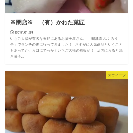
※閉店※ （有）かわた菓匠
2017.01.29
いちご大福が有名な玉野にあるお菓子屋さん。 「鳴瀧園 ふくろう
亭」でランチの後に行ってきました！ さすがに人気商品ということ
もあってか、入口にでっかくいちご大福の看板が！ 店内に入ると焼
き菓子...
スウィーツ