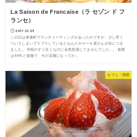
La Saison de Francaise（ラ セゾン ド フ
ランセ）
2017.10.09
この日は奉還町でランチミーティングがあったのですが、少し早く
ついてしまいブラブラしているとなんだかケーキ屋さんが目につき
ました。 学校のすぐ近くなのに全然意識してませんでした…。 創業
は44年と老舗で、今の店舗になってか...
カフェ・喫茶