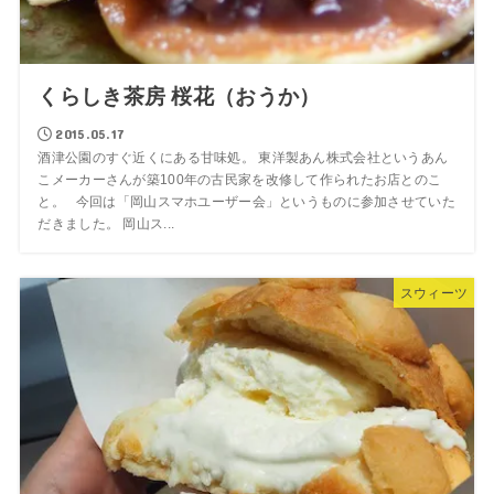
くらしき茶房 桜花（おうか）
2015.05.17
酒津公園のすぐ近くにある甘味処。 東洋製あん株式会社というあん
こメーカーさんが築100年の古民家を改修して作られたお店とのこ
と。 今回は「岡山スマホユーザー会」というものに参加させていた
だきました。 岡山ス...
スウィーツ