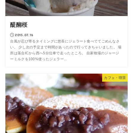
醍醐桜
2015.07.16
台風が忍び寄るタイミングに悠長にジェラート食べててごめんなさ
い。 少し次の予定まで時間があったので行ってきちゃいました。 場
所は落合ICから西へ5分位車で走ったところ。 自家牧場のジャージ
ーミルクを100%使ったジェラー...
カフェ・喫茶