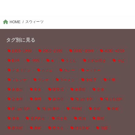
スウィーツ
HOME
タグ別に見る
1000~1999
2000~2999
3000~3999
4000~4999
BAR
~999
★
うどん
お好み焼き
そば
イタリアン
カフェ
カレー
ディナー
フレンチ
ランチ
ラーメン
中山下
中華
倉敷市
和食
喫茶店
奉還町
定食
定食屋
寿司
居酒屋
岡山市中区
岡山市北区
岡山市南区
岡山市東区
平和町
本町
柳町
洋食
瀬戸内市
焼き鳥
焼肉
田町
磨屋町
表町
西大寺
野田屋町
閉店