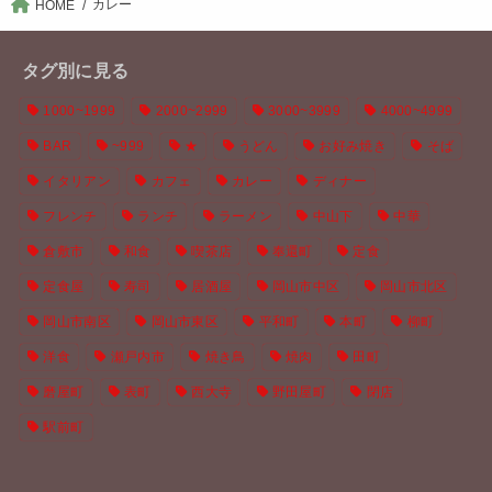
カレー
HOME
タグ別に見る
1000~1999
2000~2999
3000~3999
4000~4999
BAR
~999
★
うどん
お好み焼き
そば
イタリアン
カフェ
カレー
ディナー
フレンチ
ランチ
ラーメン
中山下
中華
倉敷市
和食
喫茶店
奉還町
定食
定食屋
寿司
居酒屋
岡山市中区
岡山市北区
岡山市南区
岡山市東区
平和町
本町
柳町
洋食
瀬戸内市
焼き鳥
焼肉
田町
磨屋町
表町
西大寺
野田屋町
閉店
駅前町