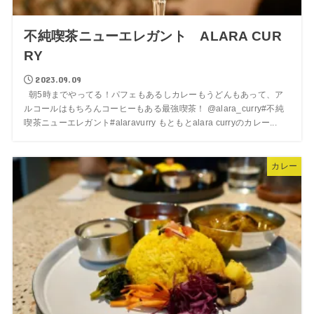
不純喫茶ニューエレガント ALARA CUR
RY
2023.09.09
朝5時までやってる！パフェもあるしカレーもうどんもあって、ア
ルコールはもちろんコーヒーもある最強喫茶！ @alara_curry#不純
喫茶ニューエレガント#alaravurry もともとalara curryのカレー...
カレー