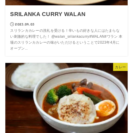
SRILANKA CURRY WALAN
2023.09.03
スリランカカレーの洗礼を受ける！辛いもの好きな人にはたまらな
い刺激的な料理でした！ @walan_srilankacurry#WALAN#ワラン 本
場のスリランカカレーの味がいただけるということで2023年4月に
オープン...
カレー